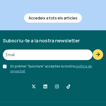
Accedeix a tots els articles
Subscriu-te a la nostra newsletter
arrow_forward
En prémer "Suscriure" acceptes la nostra
política de
privacitat