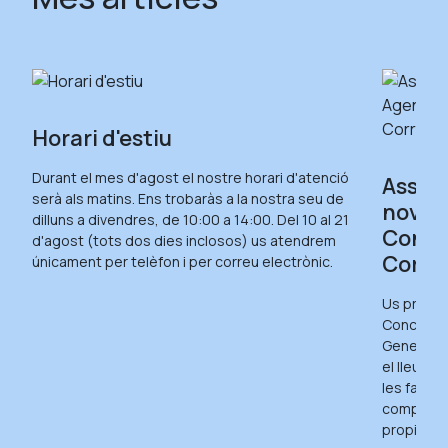
Horari d'estiu
Durant el mes d'agost el nostre horari d'atenció
Assist
serà als matins. Ens trobaràs a la nostra seu de
nova A
dilluns a divendres, de 10:00 a 14:00. Del 10 al 21
Concili
d'agost (tots dos dies inclosos) us atendrem
Corre
únicament per telèfon i per correu electrònic.
Us presen
Conciliaci
Generalit
el lleure 
les famíli
compromís
propi pla 