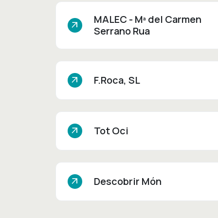
MALEC - Mª del Carmen
arrow_outward
Serrano Rua
F.Roca, SL
arrow_outward
Tot Oci
arrow_outward
Descobrir Món
arrow_outward