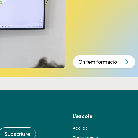
arrow_forward
On fem formació
L’escola
Acellec
Subscriure
Equip tècnic