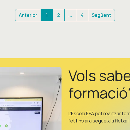
Anterior
1
2
...
4
Següent
Vols sab
formació
L’Escola EFA pot realitzar fo
fet fins ara segueix la fletxa!