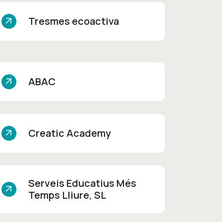
Tresmes ecoactiva
arrow_outward
ABAC
arrow_outward
Creatic Academy
arrow_outward
Serveis Educatius Més
arrow_outward
Temps Lliure, SL