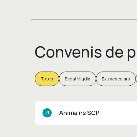
Convenis de p
Totes
Espai Migdia
Extraescolars
Anima'ns SCP
arrow_outward