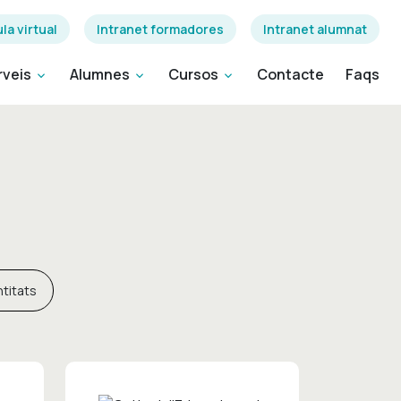
la virtual
Intranet formadores
Intranet alumnat
rveis
Alumnes
Cursos
Contacte
Faqs
expand_more
expand_more
expand_more
ntitats