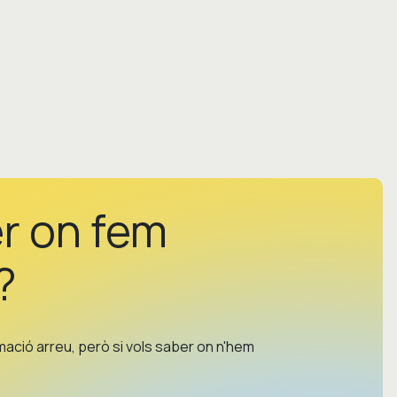
er on fem
?
rmació arreu, però si vols saber on n'hem