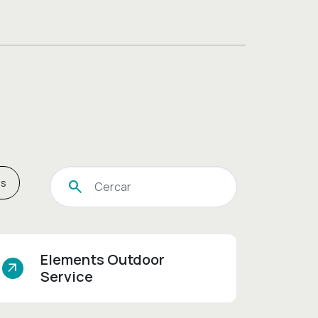
es
search
Cercar
Elements Outdoor
arrow_outward
Service