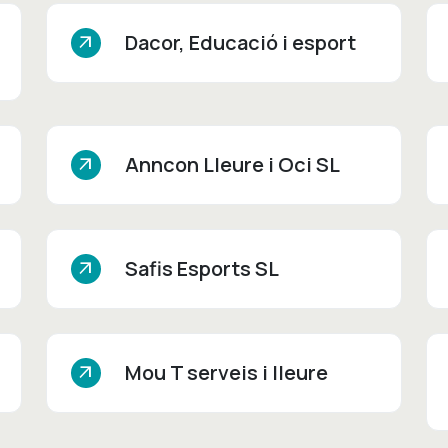
Dacor, Educació i esport
arrow_outward
Anncon Lleure i Oci SL
arrow_outward
Safis Esports SL
arrow_outward
Mou T serveis i lleure
arrow_outward