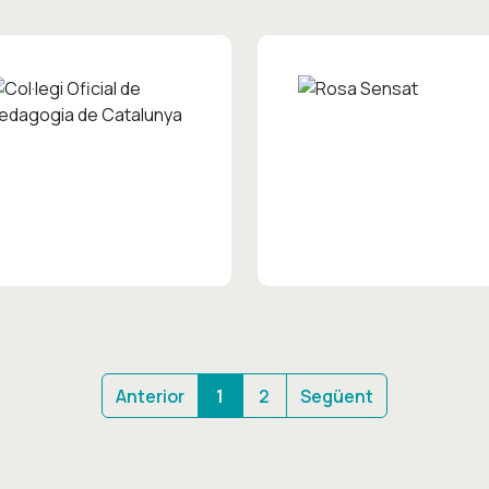
Anterior
1
2
Següent