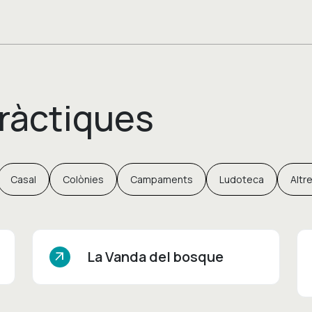
ràctiques
Casal
Colònies
Campaments
Ludoteca
Altr
La Vanda del bosque
arrow_outward