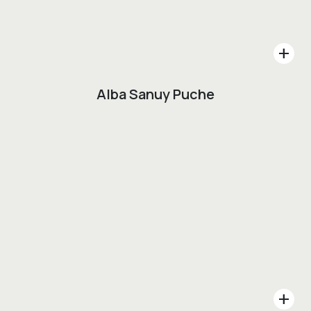
add
Alba Sanuy Puche
add