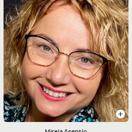
add
Mireia Asensio