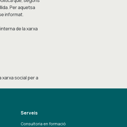
política que, segons
llida. Per aquetsa
se informat.
 interna de la xarxa
la xarxa social per a
Serveis
Consultoria en formació