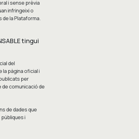
eral i sense prèvia
an infringeixi o
s de la Plataforma.
ONSABLE tingui
cial del
la pàgina oficial i
 publicats per
te de comunicació de
ons de dades que
 públiques i