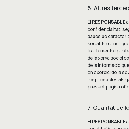
6. Altres terce
El
RESPONSABLE
a
confidencialitat, s
dades de caràcter pe
social. En conseqüè
tractaments i poster
de la xarxa social 
de la informació qu
en exercici de la se
responsables als qu
present pàgina ofici
7. Qualitat de 
El
RESPONSABLE
a
constituïda, cap usu