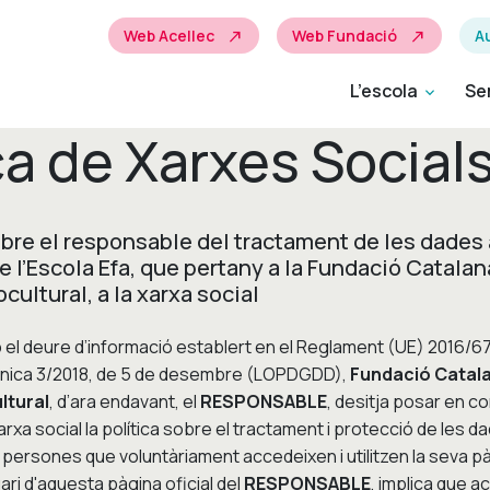
Web Acellec
Web Fundació
Au
north_east
north_east
L’escola
Se
expand_more
ca de Xarxes Social
obre el responsable del tractament de les dades a
de l’Escola Efa, que pertany a la Fundació Catalan
cultural, a la xarxa social
el deure d’informació establert en el Reglament (UE) 2016/679
rgànica 3/2018, de 5 de desembre (LOPDGDD),
Fundació Catala
ltural
, d’ara endavant, el
RESPONSABLE
, desitja posar en c
rxa social la política sobre el tractament i protecció de les 
persones que voluntàriament accedeixen i utilitzen la seva pàg
uari d'aquesta pàgina oficial del
RESPONSABLE
, implica que 