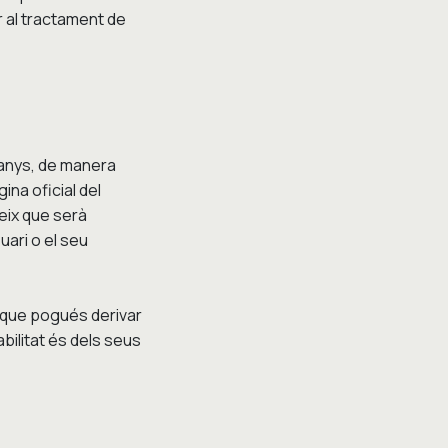
r al tractament de
) anys, de manera
ina oficial del
teix que serà
uari o el seu
 que pogués derivar
bilitat és dels seus