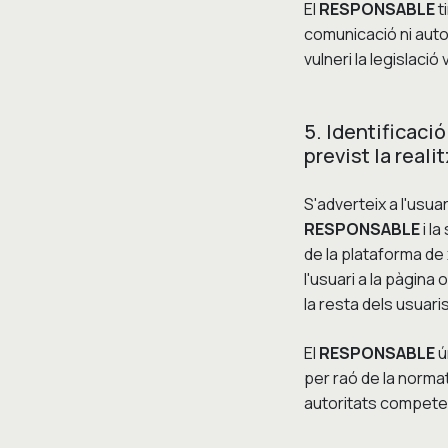
El
RESPONSABLE
t
comunicació ni autor
vulneri la legislaci
5. Identificaci
previst la real
S'adverteix a l'usuar
RESPONSABLE
i l
de la plataforma de 
l'usuari a la pàgin
la resta dels usuari
El
RESPONSABLE
ú
per raó de la normat
autoritats competen