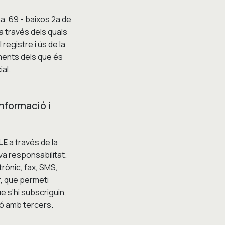
ana, 69 - baixos 2a de
a través dels quals
egistre i ús de la
aments dels que és
ial.
informació i
LE
a través de la
va responsabilitat.
rònic, fax, SMS,
r, que permeti
e s’hi subscriguin,
ió amb tercers.