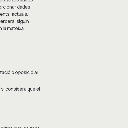
orcionar dades
ents, actuals,
tercers, siguin
en la mateixa.
itació o oposició al
 si considera que el