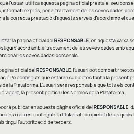
è l'usuari utilitza aquesta pàgina oficial presta el seu consen
c, informat i exprés, per al tractament de les seves dades per
er a la correcta prestació d'aquests serveis d'acord amb el que
ilitzar la pàgina oficial del
RESPONSABLE
, en aquesta xarxa soc
 estigui d'acord amb el tractament de les seves dades amb aque
oporcionar les seves dades personals.
àgina oficial del
RESPONSABLE
, l'usuari pot compartir textos
mació i/o continguts que estaran subjectes tant a la present po
 de la Plataforma. L'usuari serà responsable que tots els cont
ció vigent, la present política i les Normes de la Plataforma.
podrà publicar en aquesta pàgina oficial del
RESPONSABLE
, 
cions o altres continguts la titularitat i propietat de les quals 
s tingui l'autorització de tercers.