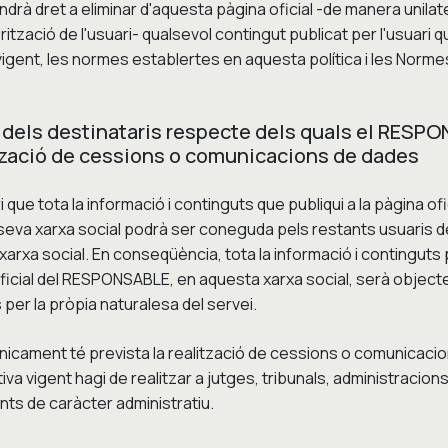
indrà dret a eliminar d'aquesta pàgina oficial -de manera unilat
ització de l'usuari- qualsevol contingut publicat per l'usuari qu
ó vigent, les normes establertes en aquesta política i les Norme
ó dels destinataris respecte dels quals el RESP
ització de cessions o comunicacions de dades
i que tota la informació i continguts que publiqui a la pàgina ofi
a seva xarxa social podrà ser coneguda pels restants usuaris de 
xarxa social. En conseqüència, tota la informació i continguts
a oficial del RESPONSABLE, en aquesta xarxa social, serà objec
s per la pròpia naturalesa del servei.
nicament té prevista la realització de cessions o comunicaci
iva vigent hagi de realitzar a jutges, tribunals, administracions
ts de caràcter administratiu.