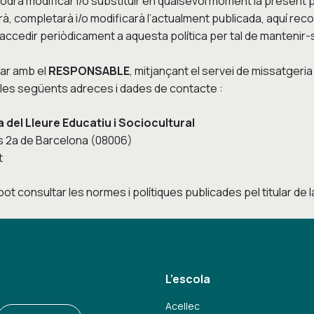
odrà modificar i/o substituir en qualsevol moment la present 
rà, completarà i/o modificarà l’actualment publicada, aquí reco
d'accedir periòdicament a aquesta política per tal de mantenir-
tar amb el
RESPONSABLE
, mitjançant el servei de missatgeria
e les següents adreces i dades de contacte :
del Lleure Educatiu i Sociocultural
xos 2a de Barcelona (08006)
t
i pot consultar les normes i polítiques publicades pel titular de 
L’escola
Acellec