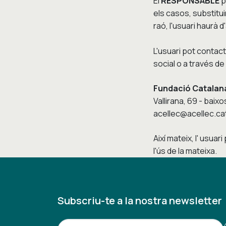
El
RESPONSABLE
p
els casos, substitui
raó, l'usuari haurà 
L'usuari pot contac
social o a través d
Fundació Catalana 
Vallirana, 69 - bai
acellec@acellec.ca
Així mateix, l' usuar
l'ús de la mateixa.
Subscriu-te a la nostra newsletter