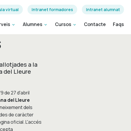
la virtual
Intranet formadores
Intranet alumnat
rveis
Alumnes
Cursos
Contacte
Faqs
expand_more
expand_more
expand_more
s
llotjades a la
a del Lleure
 de 27 d'abril
na del Lleure
oneixement dels
dades de caràcter
ina oficial. L'accés
accepta