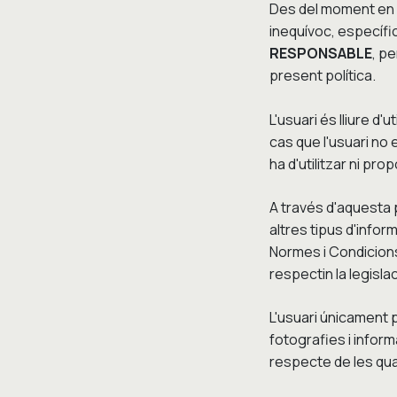
Des del moment en qu
inequívoc, específi
RESPONSABLE
, p
present política.
L'usuari és lliure d'ut
cas que l'usuari no
ha d'utilitzar ni pr
A través d'aquesta p
altres tipus d'infor
Normes i Condicions
respectin la legisla
L'usuari únicament 
fotografies i informa
respecte de les qual