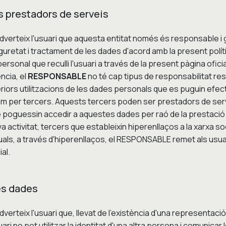
rs prestadors de serveis
dverteix l'usuari que aquesta entitat només és responsable i 
eguretat i tractament de les dades d'acord amb la present polít
rsonal que reculli l'usuari a través de la present pàgina ofici
ncia, el
RESPONSABLE
no té cap tipus de responsabilitat re
iors utilitzacions de les dades personals que es puguin efectua
com per tercers. Aquests tercers poden ser prestadors de serv
e poguessin accedir a aquestes dades per raó de la prestació
va activitat, tercers que estableixin hiperenllaços a la xarxa soc
als, a través d'hiperenllaços, el RESPONSABLE remet als usuar
al.
les dades
dverteix l'usuari que, llevat de l'existència d'una representaci
ari no pot utilitzar la identitat d'una altra persona i comunica