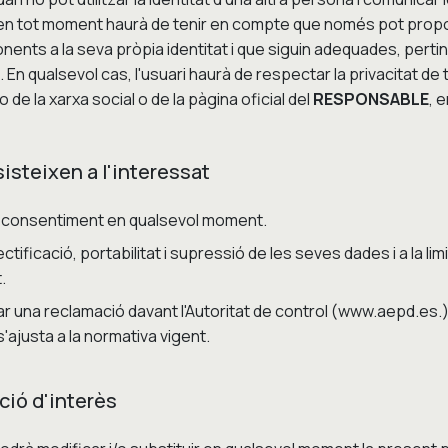
i en tot moment haurà de tenir en compte que només pot prop
ents a la seva pròpia identitat i que siguin adequades, pertin
. En qualsevol cas, l'usuari haurà de respectar la privacitat de 
 de la xarxa social o de la pàgina oficial del
RESPONSABLE
, 
sisteixen a l'interessat
el consentiment en qualsevol moment.
ctificació, portabilitat i supressió de les seves dades i a la lim
.
r una reclamació davant l'Autoritat de control (www.aepd.es.)
'ajusta a la normativa vigent.
ció d'interès