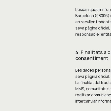
L'usuari queda info
Barcelona (08006) o
es recullen i magat
seva pàgina oficial,
responsable l'entitat
4. Finalitats a
consentiment
Les dades personals
seva pàgina oficial
La finalitat del tr
MMS, comunitats soci
realitzar comunicac
intercanviar inform