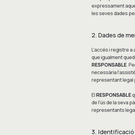
expressament aquest
les seves dades per
2. Dades de me
L'accés i registre 
que igualment queda 
RESPONSABLE
. P
necessària l'assistè
representant legal 
El
RESPONSABLE
q
de l'ús de la seva p
representants legal
3. Identificació