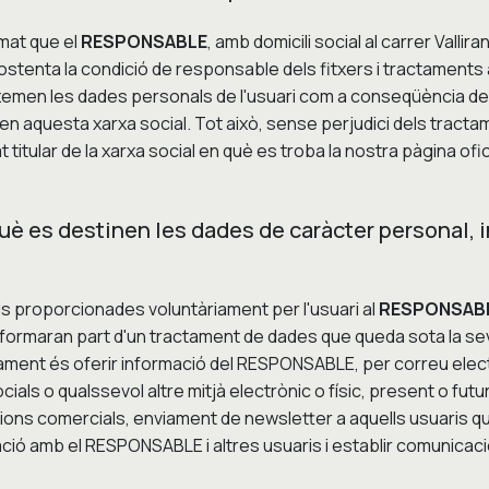
rmat que el
RESPONSABLE
, amb domicili social al carrer Vallir
stenta la condició de responsable dels fitxers i tractaments 
zemen les dades personals de l'usuari com a conseqüència del r
 en aquesta xarxa social. Tot això, sense perjudici dels tract
 titular de la xarxa social en què es troba la nostra pàgina ofic
 què es destinen les dades de caràcter personal, 
 proporcionades voluntàriament per l'usuari al
RESPONSAB
, formaran part d'un tractament de dades que queda sota la se
actament és oferir informació del RESPONSABLE, per correu elect
als o qualssevol altre mitjà electrònic o físic, present o futu
ions comercials, enviament de newsletter a aquells usuaris qu
ació amb el RESPONSABLE i altres usuaris i establir comunicac