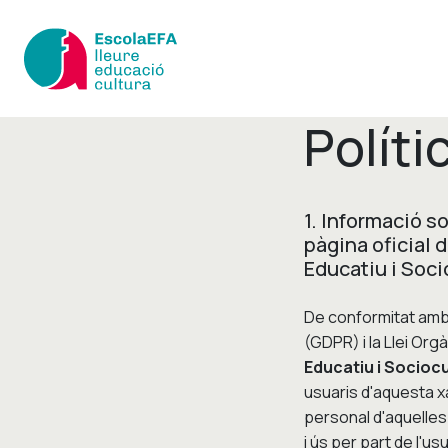
Políti
1. Informació s
pàgina oficial 
Educatiu i Socio
De conformitat amb 
(GDPR) i la Llei O
Educatiu i Sociocu
usuaris d'aquesta xa
personal d'aquelles 
i ús per part de l'us