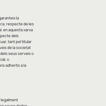
garanteix la
ica, respecte de les
al, en aquesta xarxa
specte dels
r, tant pel titular
eis de la societat
 dels seus serveis o
ial, o
is adherits a la
ó legalment
r les seves dades