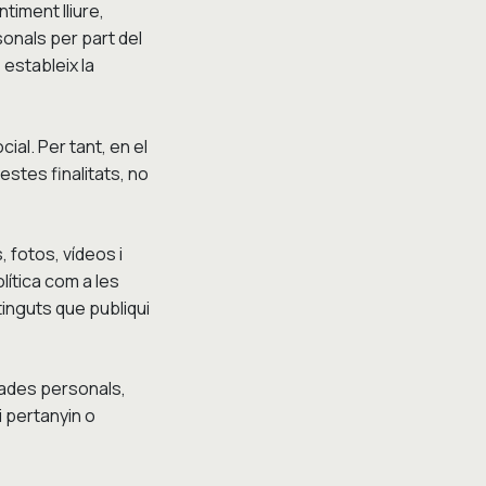
timent lliure,
sonals per part del
 estableix la
ial. Per tant, en el
stes finalitats, no
, fotos, vídeos i
lítica com a les
inguts que publiqui
dades personals,
li pertanyin o