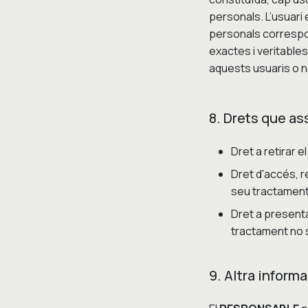
personals. L’usuar
personals correspon
exactes i veritables
aquests usuaris o no
8. Drets que as
Dret a retirar 
Dret d'accés, re
seu tractament
Dret a presenta
tractament no s
9. Altra informa