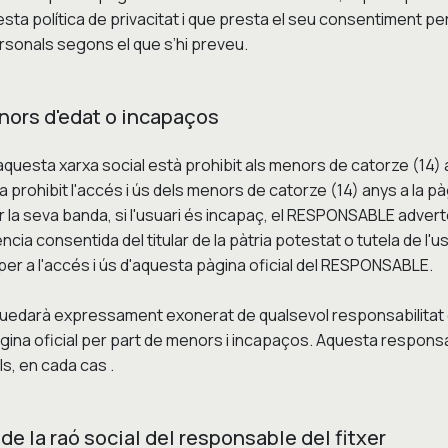
a política de privacitat i que presta el seu consentiment pe
sonals segons el que s’hi preveu.
nors d'edat o incapaços
a aquesta xarxa social està prohibit als menors de catorze (14
prohibit l'accés i ús dels menors de catorze (14) anys a la pàg
er la seva banda, si l'usuari és incapaç, el RESPONSABLE adver
ncia consentida del titular de la pàtria potestat o tutela de l'us
per a l'accés i ús d'aquesta pàgina oficial del RESPONSABLE.
uedarà expressament exonerat de qualsevol responsabilitat
àgina oficial per part de menors i incapaços. Aquesta responsa
s, en cada cas .
 de la raó social del responsable del fitxer