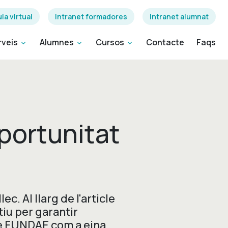
la virtual
Intranet formadores
Intranet alumnat
rveis
Alumnes
Cursos
Contacte
Faqs
expand_more
expand_more
expand_more
portunitat
c. Al llarg de l'article
tiu per garantir
 de FUNDAE com a eina