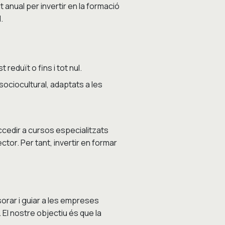
anual per invertir en la formació
.
eduït o fins i tot nul.
sociocultural, adaptats a les
accedir a cursos especialitzats
ctor. Per tant, invertir en formar
orar i guiar a les empreses
 El nostre objectiu és que la