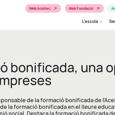
Web Acellec
Web Fundació
Au
north_east
north_east
L’escola
Se
expand_more
ó bonificada, una o
 empreses
sponsable de la formació bonificada de l'Acelle
de la formació bonificada en el lleure educa
hesió social. Destaca la formació bonificada