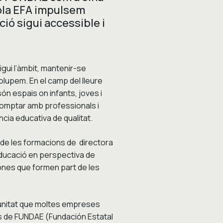
cola EFA impulsem
ó sigui accessible i
gui l’àmbit, mantenir-se
volupem. En el camp del lleure
són espais on infants, joves i
comptar amb professionals i
cia educativa de qualitat.
es de les formacions de directora
r educació en perspectiva de
sones que formen part de les
tunitat que moltes empreses
és de FUNDAE (Fundación Estatal