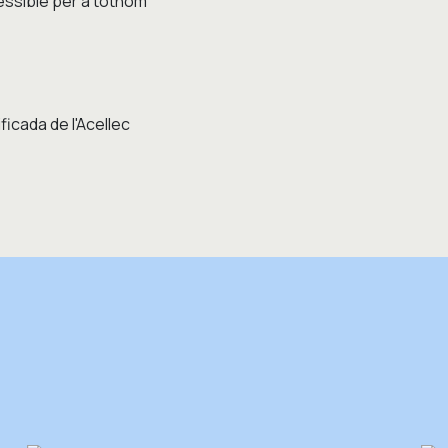
cessible per a tothom”
icada de l'Acellec