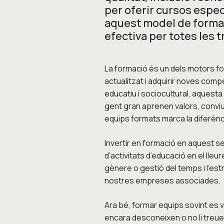
per oferir cursos espec
aquest model de formac
efectiva per totes les 
La formació és un dels motors fon
actualitzat i adquirir noves comp
educatiu i sociocultural, aquesta 
gent gran aprenen valors, convi
equips formats marca la diferènc
Invertir en formació en aquest sec
d’activitats d’educació en el lleu
gènere o gestió del temps i l’es
nostres empreses associades.
Ara bé, formar equips sovint es
encara desconeixen o no li treue