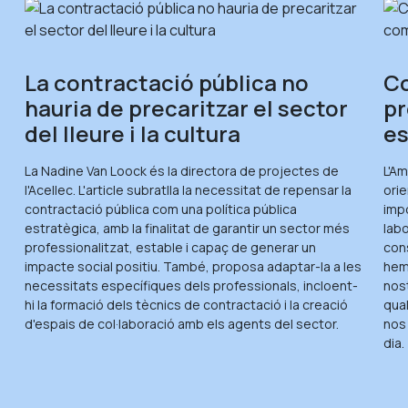
e
La contractació pública no
Co
hauria de precaritzar el sector
pr
del lleure i la cultura
es
La Nadine Van Loock és la directora de projectes de
L'A
l'Acellec. L'article subratlla la necessitat de repensar la
orie
contractació pública com una política pública
imp
estratègica, amb la finalitat de garantir un sector més
labo
professionalitzat, estable i capaç de generar un
con
,
impacte social positiu. També, proposa adaptar-la a les
hem
necessitats específiques dels professionals, incloent-
nos
hi la formació dels tècnics de contractació i la creació
qual
d'espais de col·laboració amb els agents del sector.
nos 
dia.