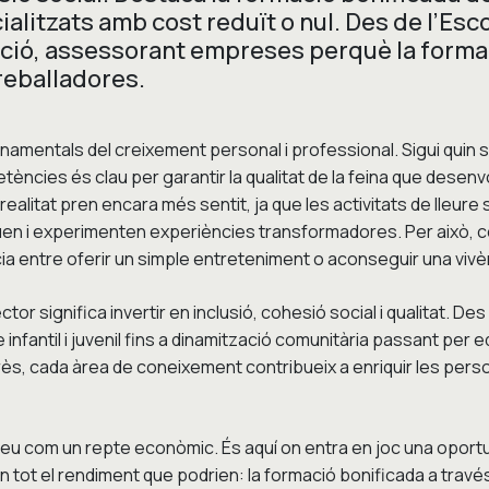
ialitzats amb cost reduït o nul. Des de l’Es
ió, assessorant empreses perquè la formaci
treballadores.
amentals del creixement personal i professional. Sigui quin si
etències és clau per garantir la qualitat de la feina que desen
realitat pren encara més sentit, ja que les activitats de lleure 
uen i experimenten experiències transformadores. Per això, 
ia entre oferir un simple entreteniment o aconseguir una vivèn
tor significa invertir en inclusió, cohesió social i qualitat. D
re infantil i juvenil fins a dinamització comunitària passant pe
très, cada àrea de coneixement contribueix a enriquir les per
 veu com un repte econòmic. És aquí on entra en joc una opor
n tot el rendiment que podrien: la formació bonificada a trav