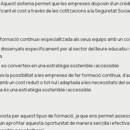
 Aquest sistema permet que les empreses disposin d’un crèdit 
icant el cost a través de les cotitzacions a la Seguretat Social
ormació contínua i especialitzada als seus equips amb un cost r
dissenyats específicament per al sector del lleure educatiu i 
a.
 es converteix en una estratègia sostenible i accessible
ix la possibilitat a les empreses de fer formació contínua, d’
 amb un cost reduït o tot nul i adaptada a les necessitats del se
da és una estratègia sostenible i accessible.
posta per aquest tipus de formació, ja que ens permet assess
n aprofitar aquesta oportunitat de manera senzilla i efectiva.