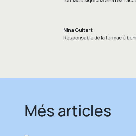
formació sigui una eina real i ac
Nina Guitart
Responsable de la formació bonif
Més articles