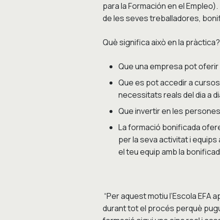
para la Formación en el Empleo).
de les seves treballadores, bonif
Què significa això en la pràctica?
Que una empresa pot oferir f
Que es pot accedir a cursos 
necessitats reals del dia a di
Que invertir en les persones
La formació bonificada ofere
per la seva activitat i equips
el teu equip amb la bonifica
“Per aquest motiu l’Escola EFA a
durant tot el procés perquè pugui