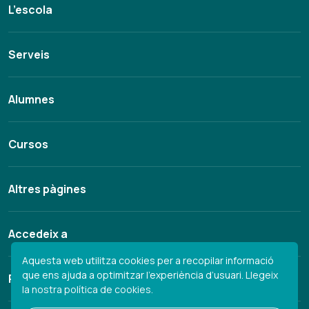
L’escola
Serveis
Alumnes
Cursos
Altres pàgines
Accedeix a
Aquesta web utilitza cookies per a recopilar informació
que ens ajuda a optimitzar l’experiència d’usuari.
Llegeix
Pàgines legals
la nostra política de cookies.