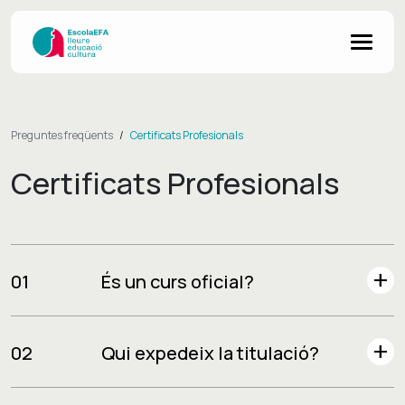
Preguntes freqüents
Certificats Profesionals
Certificats Profesionals
add
01
És un curs oficial?
add
02
Qui expedeix la titulació?