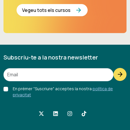
arrow_forward
Vegeu tots els cursos
Subscriu-te a la nostra newsletter
arrow_forward
En prémer "Suscriure" acceptes la nostra
política de
privacitat