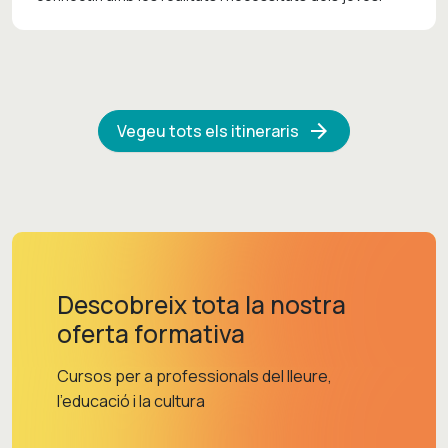
arrow_forward
Vegeu tots els itineraris
Descobreix tota la nostra
oferta formativa
Cursos per a professionals del lleure,
l'educació i la cultura